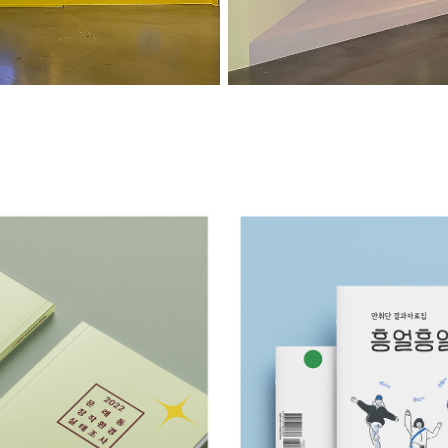
2 문래동 창작환경 실태조사
흥얼흥얼
2022
2022